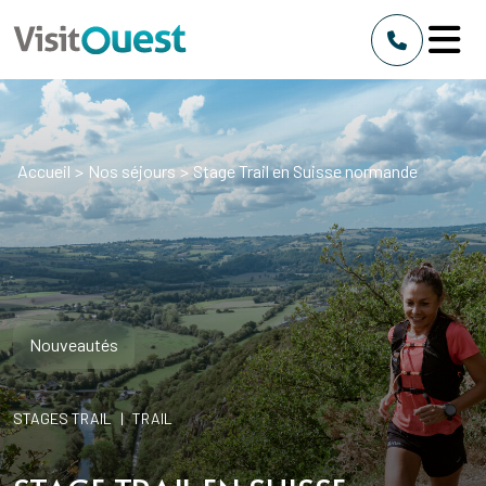
Accueil
>
Nos séjours
>
Stage Trail en Suisse normande
Nouveautés
STAGES TRAIL
|
TRAIL