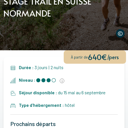
STAGE TRAIL EN SUISSE
NORMANDE
640€
/pers
À partir de
Durée :
3 jours
|
2 nuits
Niveau :
Séjour disponible :
du 15 mai au 6 septembre
Type d'hébergement :
hôtel
Prochains départs