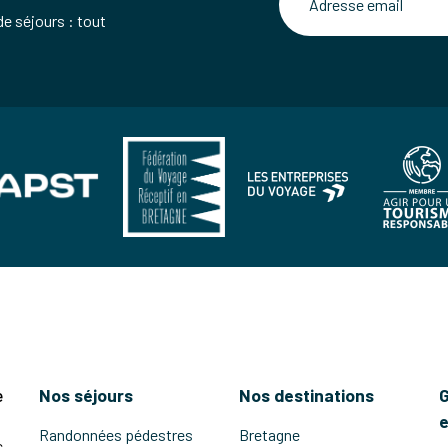
de séjours : tout
e
Nos séjours
Nos destinations
G
e
Randonnées pédestres
Bretagne
c