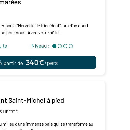
 marées
 par la “Merveille de l’Occident” lors d’un court
nsé pour vous. Avec votre hôtel...
uits
Niveau :
340€
/pers
À partir de
nt Saint-Michel à pied
 LIBERTÉ
au milieu d’une immense baie qui se transforme au