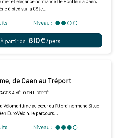
 mer et élégance normande De Honfleur à Caen,
e à pied sur la Côte...
uits
Niveau :
810€
/pers
À partir de
ime, de Caen au Tréport
AGES À VÉLO EN LIBERTÉ
 la Vélomaritime au cœur du littoral normand Situé
péen EuroVelo 4, le parcours...
uits
Niveau :