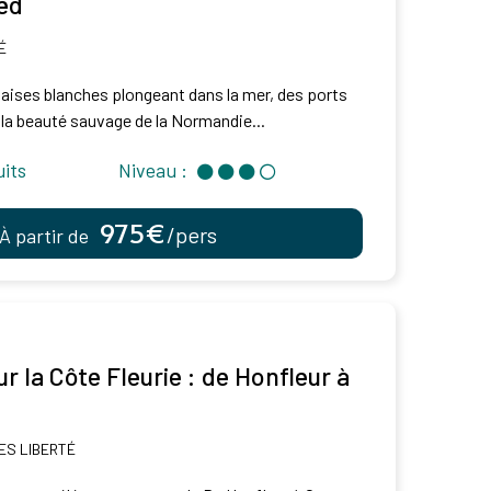
ied
É
aises blanches plongeant dans la mer, des ports
la beauté sauvage de la Normandie...
uits
Niveau :
975€
/pers
À partir de
 la Côte Fleurie : de Honfleur à
S LIBERTÉ