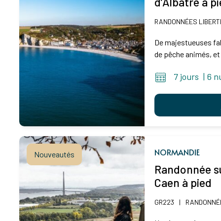
d’Albâtre à p
RANDONNÉES LIBERT
De majestueuses fal
de pêche animés, et 
7 jours
|
6 n
NORMANDIE
Nouveautés
Randonnée sur
Caen à pied
GR223
|
RANDONNÉE