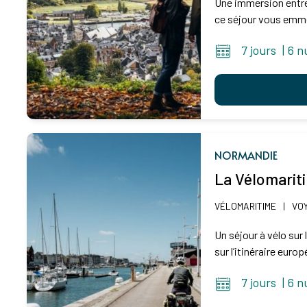
Une immersion entre
ce séjour vous emmèn
7 jours
|
6 n
NORMANDIE
La Vélomarit
VÉLOMARITIME
|
VOY
Un séjour à vélo sur
sur l’itinéraire euro
7 jours
|
6 n