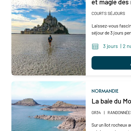
et magie des
COURTS SÉJOURS
Laissez-vous fasciner
séjour de 3 jours pe
3 jours
|
2 n
NORMANDIE
La baie du Mo
GR34
|
RANDONNÉES
Sur un îlot rocheux 