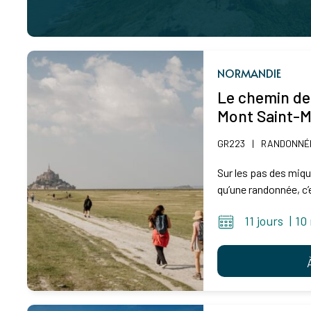
NORMANDIE
Le chemin de
Mont Saint-M
GR223
|
RANDONNÉE
Sur les pas des miqu
qu’une randonnée, c’e
11 jours
|
10 