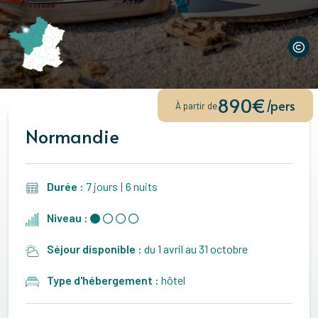
890€
/pers
À partir de
Normandie
Durée :
7 jours
|
6 nuits
Niveau :
Séjour disponible :
du 1 avril au 31 octobre
Type d'hébergement :
hôtel