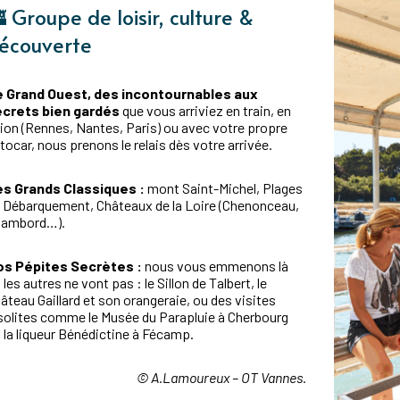
 Groupe de loisir, culture &
écouverte
 Grand Ouest, des incontournables aux
crets bien gardés
que vous arriviez en train, en
ion (Rennes, Nantes, Paris) ou avec votre propre
tocar, nous prenons le relais dès votre arrivée.
s Grands Classiques :
mont Saint-Michel, Plages
 Débarquement, Châteaux de la Loire (Chenonceau,
hambord…).
s Pépites Secrètes :
nous vous emmenons là
 les autres ne vont pas : le Sillon de Talbert, le
âteau Gaillard et son orangeraie, ou des visites
solites comme le Musée du Parapluie à Cherbourg
 la liqueur Bénédictine à Fécamp.
© A.Lamoureux – OT Vannes.