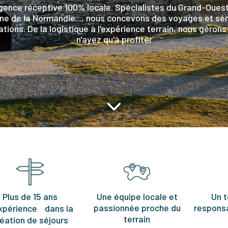
agence réceptive 100% locale. Spécialistes du Grand-Oues
ne de la Normandie..., nous concevons des voyages et sé
ations. De la logistique à l'expérience terrain, nous géron
n'ayez qu'à profiter
Plus de 15 ans
Une équipe locale et
Un t
passionnée proche du
responsa
xpérience dans la
terrain
éation de séjours