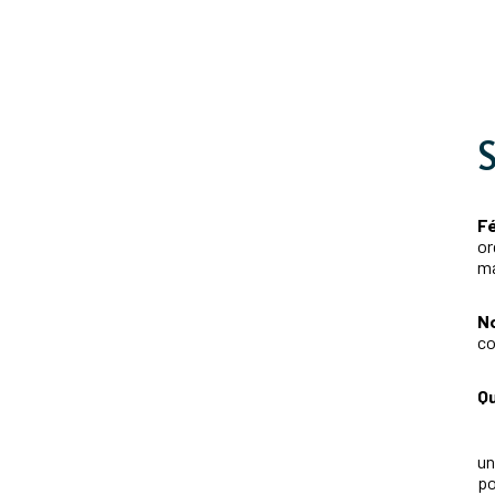
Fé
or
ma
N
co
Qu
un
p