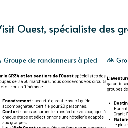
isit Ouest, spécialiste des g
 Groupe de randonneurs à pied
🚲 Gro
r le GR34 et les sentiers de l’Ouest
spécialistes des
L’aventure
oupes de 8 à 50 marcheurs, nous concevons vos circuits
garantir sé
 étoile ou en itinérance.
groupes de
Encadrement :
sécurité garantie avec 1 guide
Destin
accompagnateur certifié pour 20 personnes.
Ponant 
Confort :
nous assurons le transfert de vos bagages à
Granit 
chaque étape et sélectionnons une hôtellerie adaptée
Matérie
aux groupes.
le plus 
Le + Visit Ouest :
nos guides ne font pas que montrer