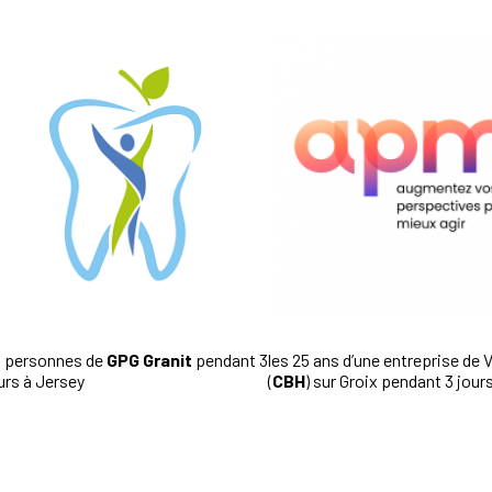
 personnes de
GPG Granit
pendant 3
les 25 ans d’une entreprise de V
urs à Jersey
(
CBH
) sur Groix pendant 3 jou