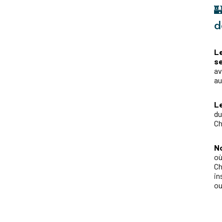

d
Le
se
av
au
Le
du
C
No
où
Ch
in
ou