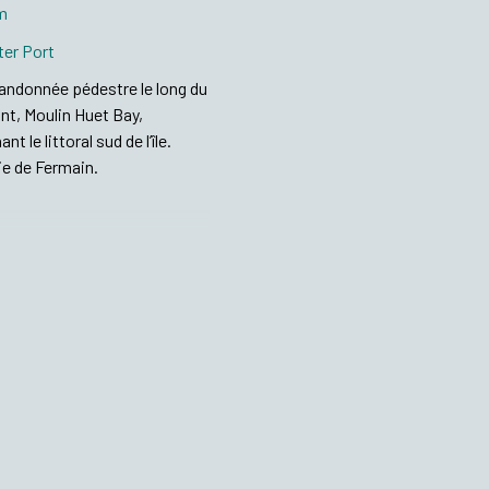
0m
ter Port
t randonnée pédestre le long du
int, Moulin Huet Bay,
le littoral sud de l’île.
ie de Fermain.