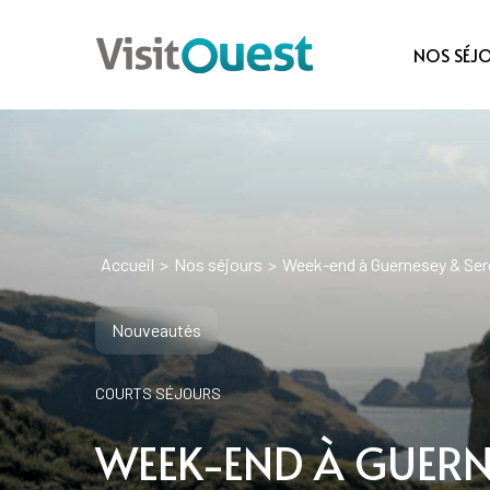
NOS SÉJ
Accueil
>
Nos séjours
>
Week-end à Guernesey & Serc
Nouveautés
COURTS SÉJOURS
WEEK-END À GUERN