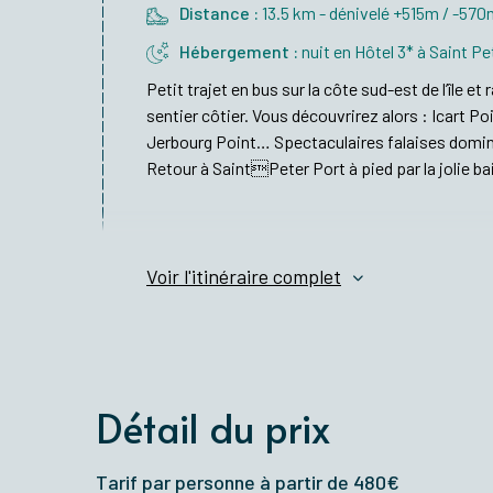
Distance :
13.5 km - dénivelé +515m / -57
Hébergement :
nuit en Hôtel 3* à Saint Pe
Petit trajet en bus sur la côte sud-est de l’île e
sentier côtier. Vous découvrirez alors : Icart Po
Jerbourg Point… Spectaculaires falaises dominant 
Retour à SaintPeter Port à pied par la jolie ba
Voir l'itinéraire complet
Détail du prix
Tarif par personne à partir de 480€