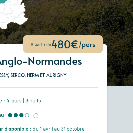
480€
/pers
À partir de
 Anglo-Normandes
SEY, SERCQ, HERM ET AURIGNY
e :
4 jours
|
3 nuits
u :
r disponible :
du 1 avril au 31 octobre