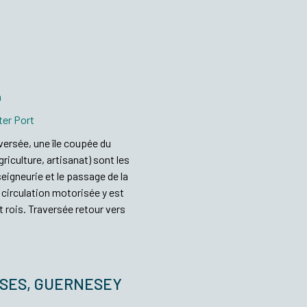
m
ter Port
ersée, une île coupée du
riculture, artisanat) sont les
 seigneurie et le passage de la
 circulation motorisée y est
t rois. Traversée retour vers
ISES, GUERNESEY