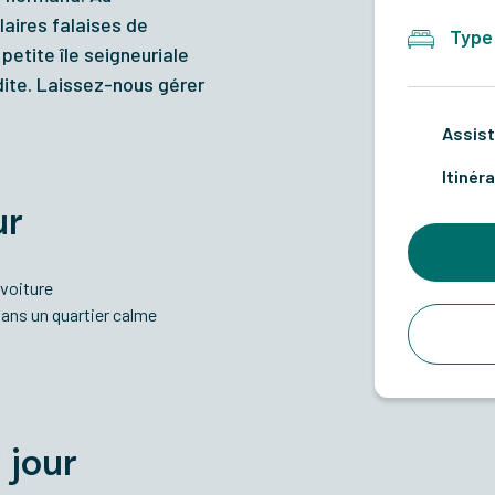
aires falaises de
Type
petite île seigneuriale
dite
. Laissez-nous gérer
Assist
Itinéra
ur
 voiture
dans un quartier calme
 jour