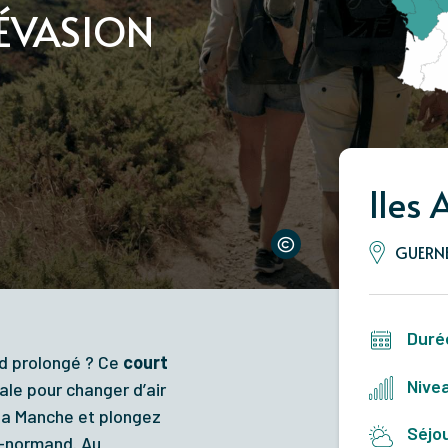
'ÉVASION
Iles
GUERNE
Duré
d prolongé ? Ce
court
Nivea
ale pour changer d’air
 la Manche et plongez
Séjou
lo-normand.
Au