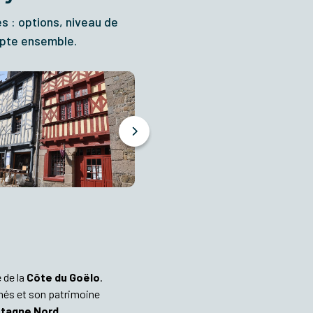
es : options, niveau de
dapte ensemble.
 de la
Côte du Goëlo
.
més et son patrimoine
etagne Nord
.