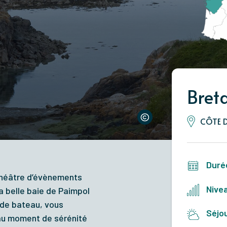
Bret
CÔTE 
Duré
 théâtre d’évènements
Nivea
a belle baie de Paimpol
 de bateau, vous
Séjou
beau moment de sérénité