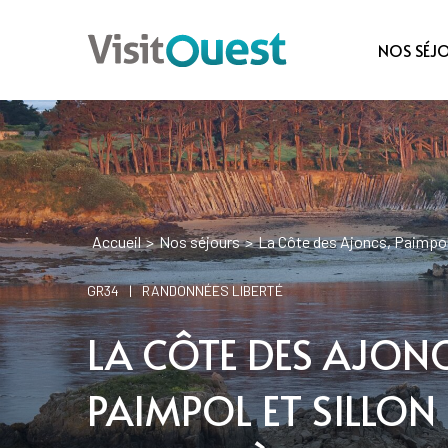
NOS SÉJ
Accueil
>
Nos séjours
>
La Côte des Ajoncs, Paimpol e
GR34
|
RANDONNÉES LIBERTÉ
LA CÔTE DES AJONC
PAIMPOL ET SILLON