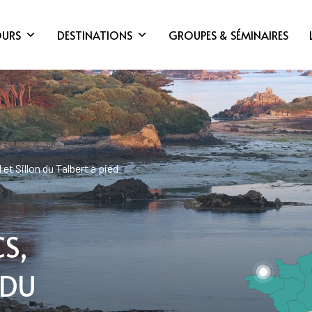
OURS
DESTINATIONS
GROUPES & SÉMINAIRES
t Sillon du Talbert à pied
S,
 DU