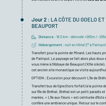
Jour 2 :
LA CÔTE DU GOELO ET 
BEAUPORT
Distance :
16.5 km - dénivelé +265m / -29
Hébergement :
nuit en Hôtel 2* à Paimpol
Transfert pour la pointe de Minard. Les hauts 
de Paimpol. Le paysage se fait alors plus doux e
vous mène à l’Abbaye de Beauport (XIIIe siècle
cet ancien site monastique se visite aujourd’hui 
OPTION : Excursion pour découvrir L’île de Bréh
Transfert bus de ligne (hors forfait) à la pointe
sur l’île de Bréhat. Bréhat est un petit paradis 
marées. « L’île aux fleurs » est ceinturée d’îlots 
confère une ambiance unique. Retour sur le cont