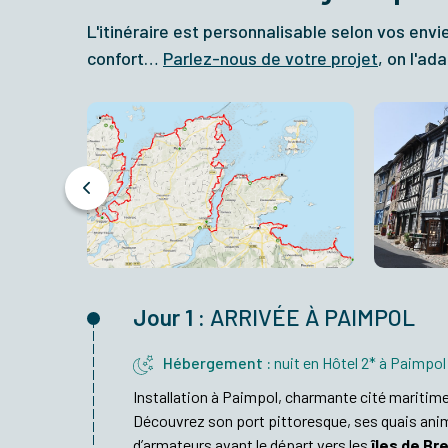
L'itinéraire est personnalisable selon vos envi
confort…
Parlez-nous de votre projet
, on l'a
Jour 1 :
ARRIVÉE À PAIMPOL
Hébergement :
nuit en Hôtel 2* à Paimpol
Installation à Paimpol, charmante cité maritime
Découvrez son port pittoresque, ses quais ani
d’armateurs avant le départ vers les
îles de Br