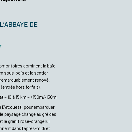
L’ABBAYE DE
5m
promontoires dominent la baie
n sous-bois et le sentier
), remarquablement rénové,
(entrée hors forfait).
at – 10 à 15 km – +150m/-150m
 de l’Arcouest, pour embarquer
et le paysage change au gré des
et le granit rose-orangé lui
inent dans l’après-midi et