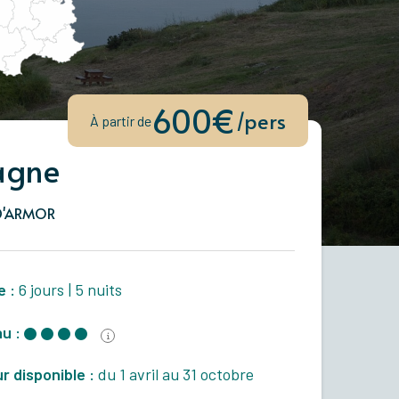
600€
/pers
À partir de
agne
D'ARMOR
e :
6 jours
|
5 nuits
u :
r disponible :
du 1 avril au 31 octobre