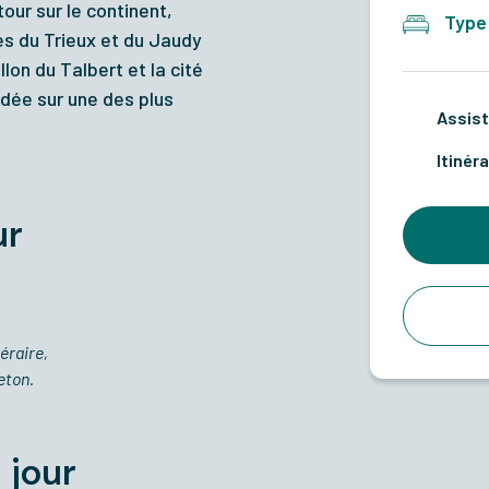
our sur le continent,
Type
es du Trieux et du Jaudy
llon du Talbert et la cité
odée sur une des plus
Assist
Itinéra
ur
éraire,
eton.
 jour