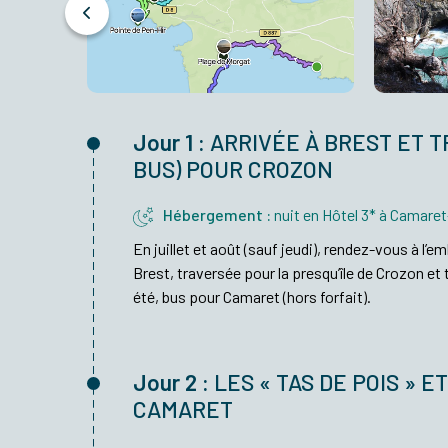
Jour 1 :
ARRIVÉE À BREST ET 
BUS) POUR CROZON
Hébergement :
nuit en Hôtel 3* à Camare
En juillet et août
(sauf jeudi)
, r
endez-vous à l’em
Bres
t
,
traversée
pour la presqu’île de Crozon
et 
été,
bus
pour Camaret (hors forfait)
.
Jour 2 :
LES « TAS DE POIS » E
CAMARET