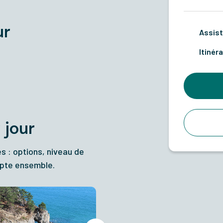
ur
Assist
Itinéra
 jour
es : options, niveau de
dapte ensemble.