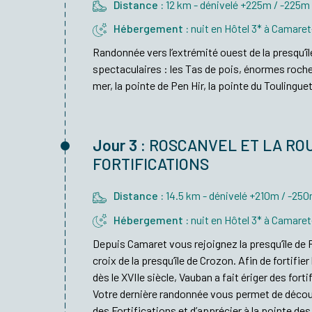
Distance :
12 km - dénivelé +225m / -225m
Hébergement :
nuit en Hôtel 3* à Camare
Randonnée vers l’extrémité ouest de la presqu’î
spectaculaires : les Tas de pois, énormes roche
mer, la pointe de Pen Hir, la pointe du Toulingue
Jour 3 :
ROSCANVEL ET LA RO
FORTIFICATIONS
Distance :
14.5 km - dénivelé +210m / -25
Hébergement :
nuit en Hôtel 3* à Camare
Depuis Camaret vous rejoignez la presqu’île de 
croix de la presqu’île de Crozon. Afin de fortifier 
dès le XVIIe siècle, Vauban a fait ériger des fort
Votre dernière randonnée vous permet de découv
des Fortifications et d’apprécier à la pointe d