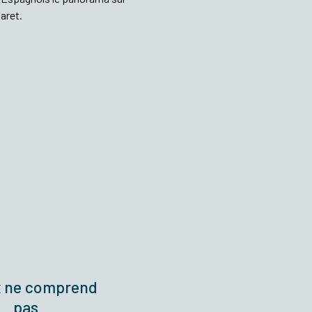
maret.
x ne comprend
pas