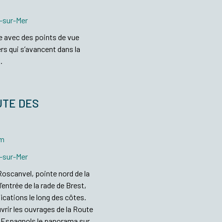
t-sur-Mer
le avec des points de vue
rs qui s’avancent dans la
t.
UTE DES
0m
t-sur-Mer
Roscanvel, pointe nord de la
l’entrée de la rade de Brest,
ifications le long des côtes.
rir les ouvrages de la Route
es Espagnols le panorama sur