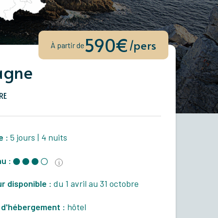
590€
/pers
À partir de
agne
RE
e :
5 jours
|
4 nuits
u :
r disponible :
du 1 avril au 31 octobre
 d'hébergement :
hôtel