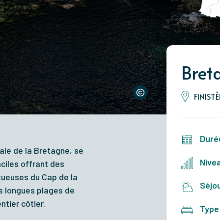
Bret
FINISTÈ
Duré
tale de la Bretagne, se
Nivea
ciles offrant des
tueuses du Cap de la
Séjou
es longues plages de
ntier côtier.
Type