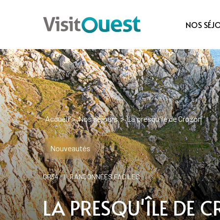
NOS SÉJ
Accueil
>
Nos séjours
>
La presqu'île de Crozon
Nouveautés
GR34
|
RANDONNÉES FACILES
LA PRESQU'ÎLE DE 