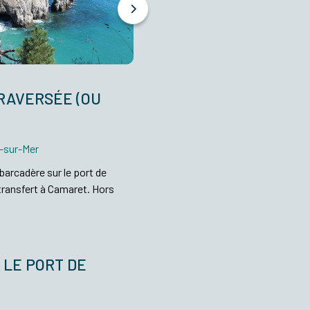
TRAVERSÉE (OU
t-sur-Mer
barcadère sur le port de
transfert à Camaret
. Hors
T LE PORT DE