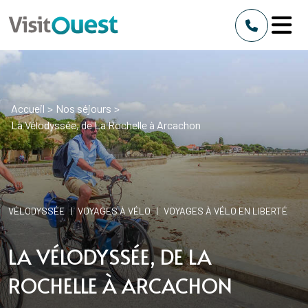
Accueil
>
Nos séjours
>
La Vélodyssée, de La Rochelle à Arcachon
VÉLODYSSÉE
|
VOYAGES À VÉLO
|
VOYAGES À VÉLO EN LIBERTÉ
LA VÉLODYSSÉE, DE LA
ROCHELLE À ARCACHON