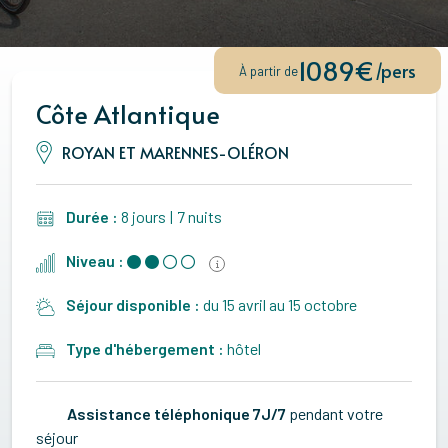
1089€
/pers
À partir de
Côte Atlantique
ROYAN ET MARENNES-OLÉRON
Durée :
8 jours
|
7 nuits
Niveau :
Séjour disponible :
du 15 avril au 15 octobre
Type d'hébergement :
hôtel
Assistance téléphonique 7J/7
pendant votre
séjour