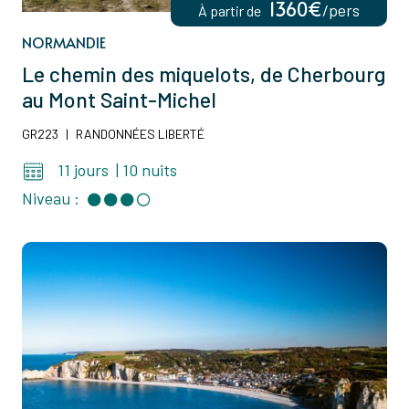
1360€
/pers
À partir de
NORMANDIE
Le chemin des miquelots, de Cherbourg
au Mont Saint-Michel
GR223
|
RANDONNÉES LIBERTÉ
11 jours
|
10 nuits
Niveau :