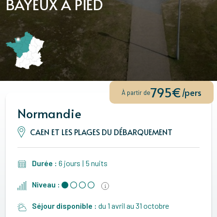
BAYEUX À PIED
795€
/pers
À partir de
Normandie
CAEN ET LES PLAGES DU DÉBARQUEMENT
Durée :
6 jours
|
5 nuits
Niveau :
Séjour disponible :
du 1 avril au 31 octobre