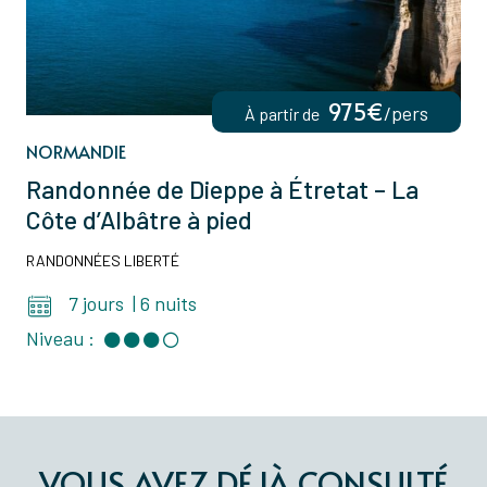
975€
/pers
À partir de
NORMANDIE
Randonnée de Dieppe à Étretat – La
Côte d’Albâtre à pied
RANDONNÉES LIBERTÉ
7 jours
|
6 nuits
Niveau :
VOUS AVEZ DÉJÀ CONSULTÉ