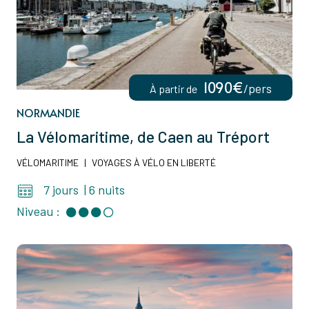
1090€
/pers
À partir de
NORMANDIE
La Vélomaritime, de Caen au Tréport
VÉLOMARITIME
|
VOYAGES À VÉLO EN LIBERTÉ
7 jours
|
6 nuits
Niveau :