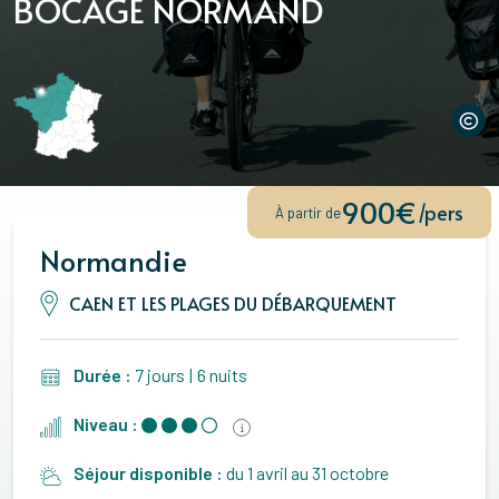
BOCAGE NORMAND
900€
/pers
À partir de
Normandie
CAEN ET LES PLAGES DU DÉBARQUEMENT
Durée :
7 jours
|
6 nuits
Niveau :
Séjour disponible :
du 1 avril au 31 octobre