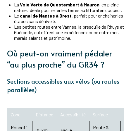
La
Voie Verte de Questembert à Mauron
, en pleine
nature, idéale pour relier les terres au littoral en douceur.
Le
canal de Nantes à Brest
, parfait pour enchaîner les
étapes sans dénivelé.
Les petites routes entre Vannes, la presqu’île de Rhuys et
Guérande, qui offrent une expérience douce entre mer,
marais salants et patrimoine.
Où peut-on vraiment pédaler
“au plus proche” du GR34 ?
Sections accessibles aux vélos (ou routes
parallèles)
Zone
Distance
Accessibilité
Surface
Int
Roscoff
Route &
Por
35 km
Facile