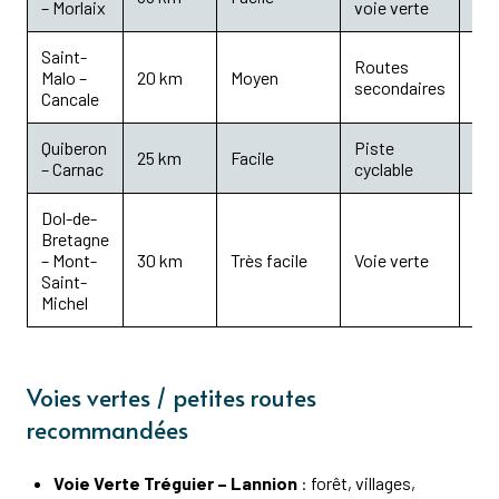
– Morlaix
voie verte
est
Saint-
Mar
Routes
Malo –
20 km
Moyen
huî
secondaires
Cancale
vu
Quiberon
Piste
Pla
25 km
Facile
– Carnac
cyclable
me
Dol-de-
Bretagne
Bai
– Mont-
30 km
Très facile
Voie verte
mar
Saint-
Michel
Voies vertes / petites routes
recommandées
Voie Verte Tréguier – Lannion
: forêt, villages,