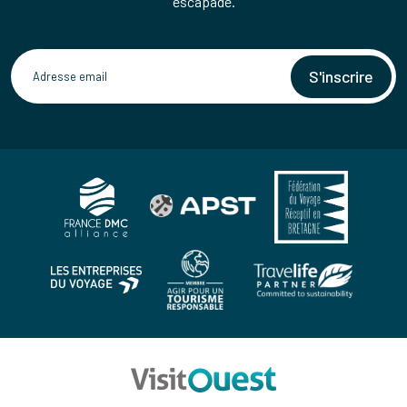
escapade.
S'inscrire