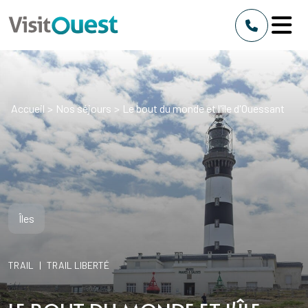
Accueil
>
Nos séjours
>
Le bout du monde et l'île d'Ouessant
Îles
TRAIL
|
TRAIL LIBERTÉ