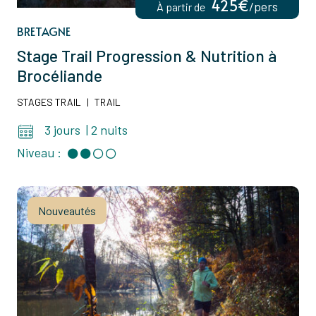
425€
/pers
À partir de
BRETAGNE
Stage Trail Progression & Nutrition à
Brocéliande
STAGES TRAIL
|
TRAIL
3 jours
|
2 nuits
Niveau :
Nouveautés