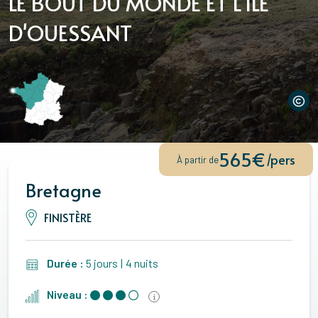
LE BOUT DU MONDE ET L'ÎLE
D'OUESSANT
565€
/pers
À partir de
Bretagne
FINISTÈRE
Durée :
5 jours
|
4 nuits
Niveau :