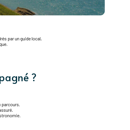
rés par un guide local,
que.
ompagné ?
 parcours.
assuré.
astronomie.