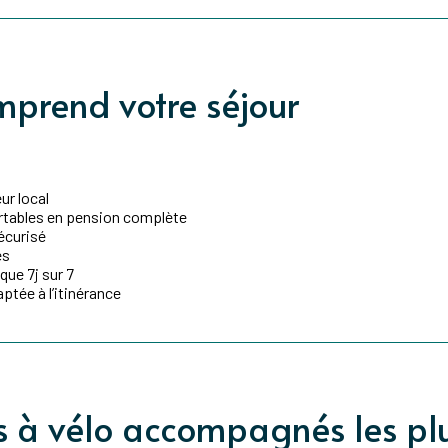
mprend votre séjour
r local
tables en pension complète
sécurisé
es
ue 7j sur 7
ptée à l’itinérance
ts à vélo accompagnés les pl