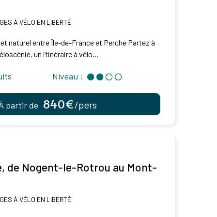
GES À VÉLO EN LIBERTÉ
l et naturel entre Île-de-France et Perche Partez à
éloscénie, un itinéraire à vélo...
uits
Niveau :
840€
/pers
À partir de
e, de Nogent-le-Rotrou au Mont-
GES À VÉLO EN LIBERTÉ