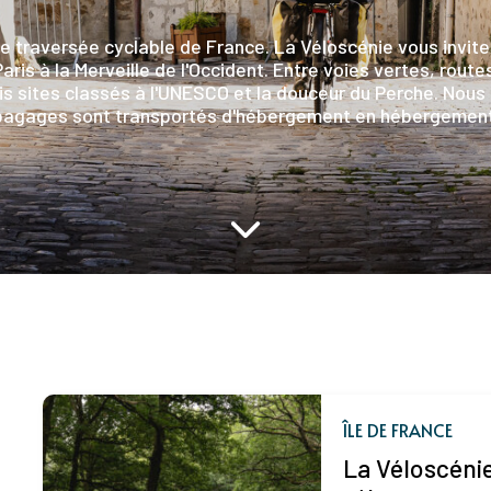
le traversée cyclable de France. La Véloscénie vous invite
ris à la Merveille de l'Occident. Entre voies vertes, rou
s sites classés à l'UNESCO et la douceur du Perche. Nous 
bagages sont transportés d'hébergement en hébergement
ÎLE DE FRANCE
La Véloscénie