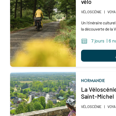
vélo
VÉLOSCÉNIE
|
VOYA
Un itinéraire culture
la découverte de la V
7 jours
|
6 n
NORMANDIE
La Véloscéni
Saint-Michel
VÉLOSCÉNIE
|
VOYA