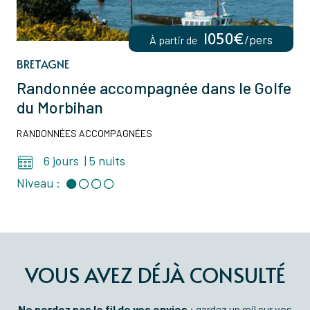
1050€
/pers
À partir de
BRETAGNE
Randonnée accompagnée dans le Golfe
du Morbihan
RANDONNÉES ACCOMPAGNÉES
6 jours
|
5 nuits
Niveau :
VOUS AVEZ DÉJÀ CONSULTÉ
Ne perdez pas le fil de vos envies
: gardez un œil sur vos