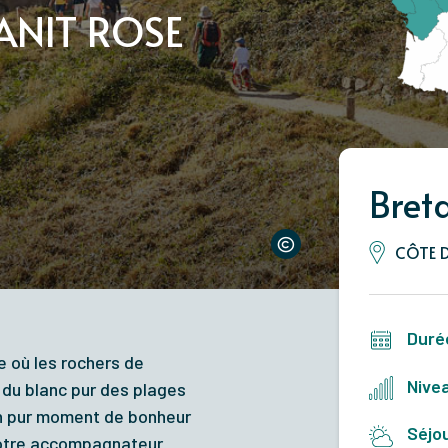
ANIT ROSE
Bret
CÔTE 
Duré
e où les rochers de
Nivea
 du blanc pur des plages
 un pur moment de bonheur
Séjou
Votre accompagnateur