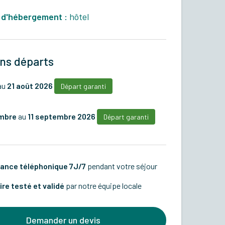
 d'hébergement :
hôtel
ns départs
au
21 août 2026
Départ garanti
mbre
au
11 septembre 2026
Départ garanti
ance téléphonique 7J/7
pendant votre séjour
ire testé et validé
par notre équipe locale
Demander un devis