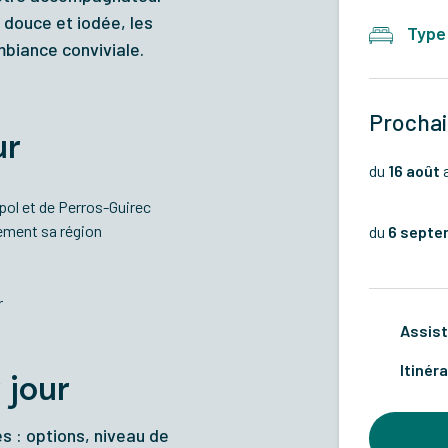
 douce et iodée, les
Type
mbiance conviviale.
Prochai
ur
du
16 août
pol et de Perros-Guirec
ement sa région
du
6 septe
r
Assist
Itinéra
 jour
es : options, niveau de