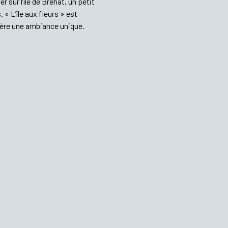
 sur l’île de Bréhat, un petit
« L’île aux fleurs » est
nfère une ambiance unique.