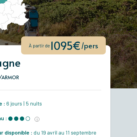
1095€
/pers
À partir de
agne
D'ARMOR
e :
6 jours
|
5 nuits
u :
r disponible :
du 19 avril au 11 septembre