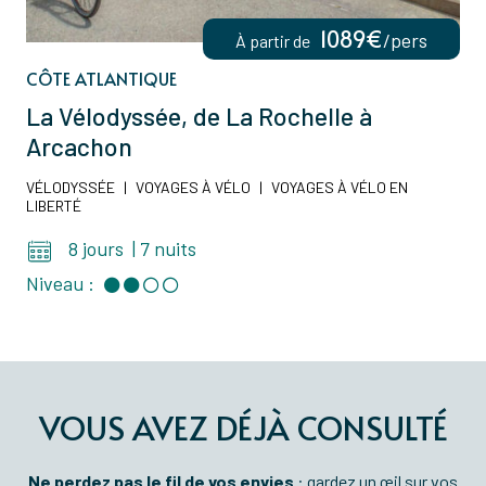
1089€
/pers
À partir de
CÔTE ATLANTIQUE
La Vélodyssée, de La Rochelle à
Arcachon
VÉLODYSSÉE
|
VOYAGES À VÉLO
|
VOYAGES À VÉLO EN
LIBERTÉ
8 jours
|
7 nuits
Niveau :
VOUS AVEZ DÉJÀ CONSULTÉ
Ne perdez pas le fil de vos envies
: gardez un œil sur vos