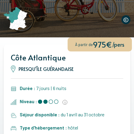
975€
/pers
À partir de
Côte Atlantique
PRESQU'ÎLE GUÉRANDAISE
Durée :
7 jours
|
6 nuits
Niveau :
Séjour disponible :
du 1 avril au 31 octobre
Type d'hébergement :
hôtel