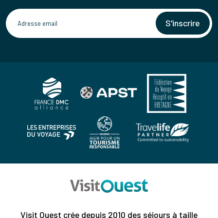
S'inscrire
Visit Ouest crée depuis 2010 des séjours à taille