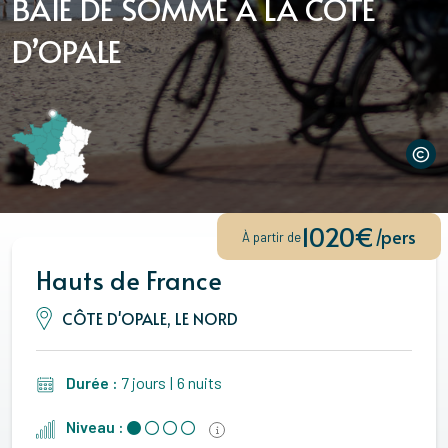
BAIE DE SOMME À LA CÔTE
D’OPALE
1020€
/pers
À partir de
Hauts de France
CÔTE D'OPALE, LE NORD
Durée :
7 jours
|
6 nuits
Niveau :