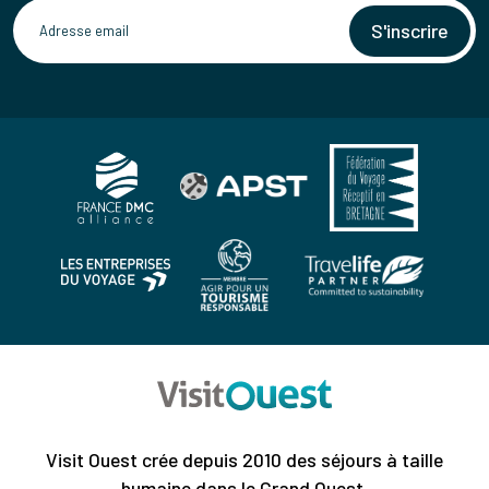
S'inscrire
Visit Ouest crée depuis 2010 des séjours à taille
humaine dans le Grand Ouest.