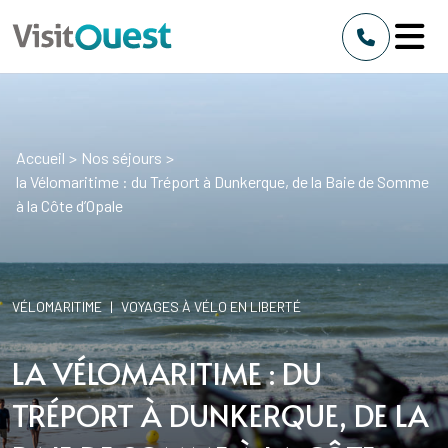
Accueil
>
Nos séjours
>
la Vélomaritime : du Tréport à Dunkerque, de la Baie de Somme
à la Côte d’Opale
VÉLOMARITIME
|
VOYAGES À VÉLO EN LIBERTÉ
LA VÉLOMARITIME : DU
TRÉPORT À DUNKERQUE, DE LA