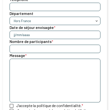
Département
Date de séjour envisagée
*
JJ
slash
Nombre de participants
*
MM
slash
AAAA
Message
*
J’accepte la politique de confidentialité.
*