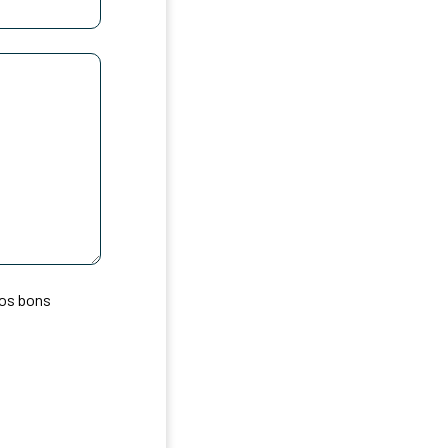
AAAA
nos bons