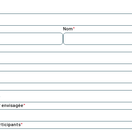
Nom
*
r envisagée
*
rticipants
*