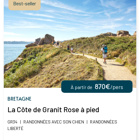
Best-seller
870€
/pers
À partir de
BRETAGNE
La Côte de Granit Rose à pied
GR34
|
RANDONNÉES AVEC SON CHIEN
|
RANDONNÉES
LIBERTÉ