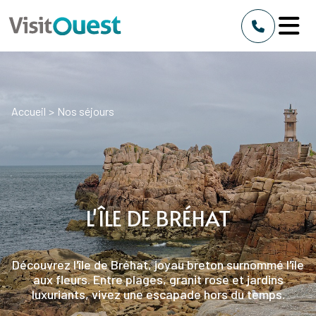
Accueil
>
Nos séjours
L'ÎLE DE BRÉHAT
Découvrez l'île de Bréhat, joyau breton surnommé l'île
aux fleurs. Entre plages, granit rose et jardins
luxuriants, vivez une escapade hors du temps.