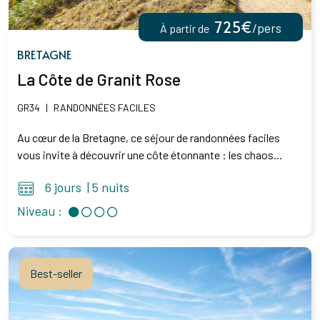
725€
/pers
À partir de
BRETAGNE
La Côte de Granit Rose
GR34
|
RANDONNÉES FACILES
Au cœur de la Bretagne, ce séjour de randonnées faciles
vous invite à découvrir une côte étonnante : les chaos...
6 jours
|
5 nuits
Niveau :
Best-seller