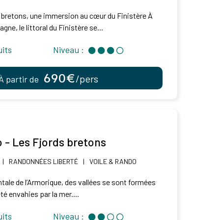
 bretons, une immersion au cœur du Finistère À
agne, le littoral du Finistère se...
uits
Niveau :
690€
/pers
À partir de
 - Les Fjords bretons
|
RANDONNÉES LIBERTÉ
|
VOILE & RANDO
ntale de l’Armorique, des vallées se sont formées
 été envahies par la mer....
uits
Niveau :