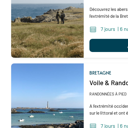
Découvrez les abers
l’extrémité de la Bret
7 jours
|
6 n
BRETAGNE
Voile & Rando
RANDONNÉES À PIED
A l’extrémité occide
sur le littoral et ont
7 jours
|
6 n