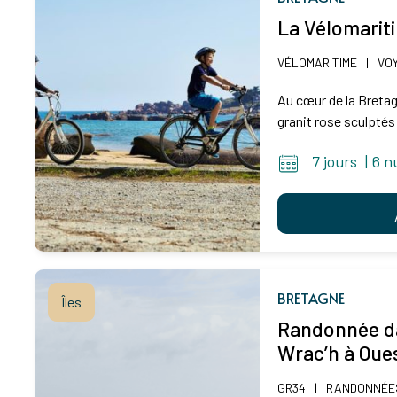
La Vélomarit
VÉLOMARITIME
|
VOY
Au cœur de la Breta
granit rose sculptés 
7 jours
|
6 n
BRETAGNE
Îles
Randonnée dan
Wrac’h à Oue
GR34
|
RANDONNÉES