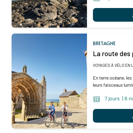
BRETAGNE
La route des 
VOYAGES À VÉLO EN 
En terre océane, les
leurs faisceaux lumi
7 jours
|
6 n