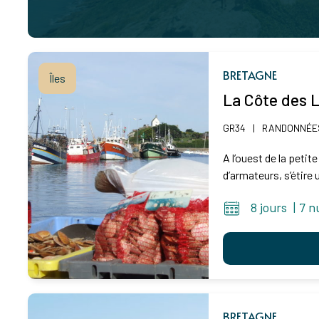
BRETAGNE
Îles
La Côte des L
GR34
|
RANDONNÉES
A l’ouest de la peti
d’armateurs, s’étire
8 jours
|
7 n
BRETAGNE