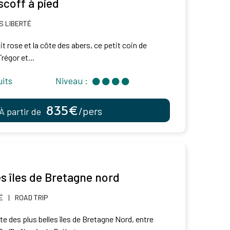
scoff à pied
 LIBERTÉ
it rose et la côte des abers, ce petit coin de
régor et...
uits
Niveau :
835€
/pers
À partir de
es îles de Bretagne nord
É
|
ROAD TRIP
te des plus belles îles de Bretagne Nord, entre