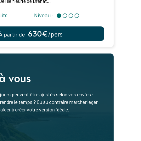
 l’île fleurie de Bréhat...
uits
Niveau :
630€
/pers
À partir de
 à vous
ours peuvent être ajustés selon vos envies :
ndre le temps ? Ou au contraire marcher léger
aider à créer votre version idéale.