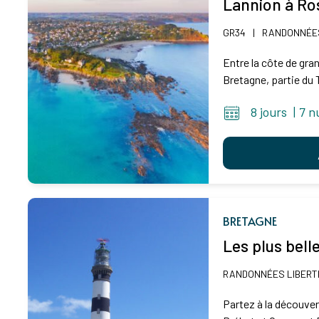
Lannion à Ro
GR34
|
RANDONNÉES
Entre la côte de gran
Bretagne, partie du T
8 jours
|
7 n
BRETAGNE
Les plus bell
RANDONNÉES LIBERT
Partez à la découver