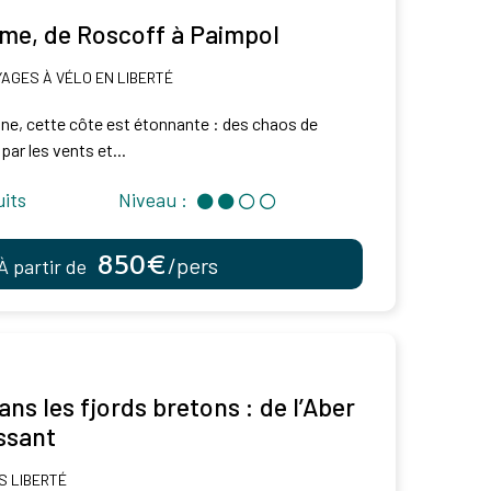
ime, de Roscoff à Paimpol
AGES À VÉLO EN LIBERTÉ
gne, cette côte est étonnante : des chaos de
par les vents et...
uits
Niveau :
850€
/pers
À partir de
s les fjords bretons : de l’Aber
ssant
 LIBERTÉ