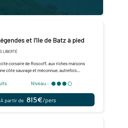
égendes et l'île de Batz à pied
 LIBERTÉ
te cité corsaire de Roscoff, aux riches maisons
 une côte sauvage et méconnue, autrefois...
uits
Niveau :
815€
/pers
À partir de