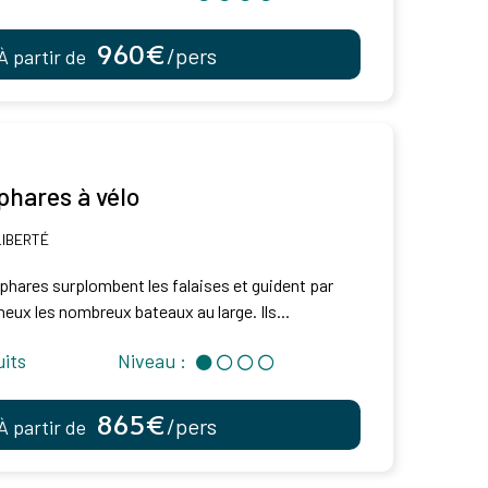
960€
/pers
À partir de
phares à vélo
LIBERTÉ
 phares surplombent les falaises et guident par
neux les nombreux bateaux au large. Ils...
uits
Niveau :
865€
/pers
À partir de