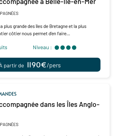
ccompagnée à Belle-Île-en-Mer
MPAGNÉES
la plus grande des îles de Bretagne et la plus
ier côtier nous permet d’en faire...
uits
Niveau :
1190€
/pers
À partir de
MANDES
compagnée dans les Îles Anglo-
MPAGNÉES