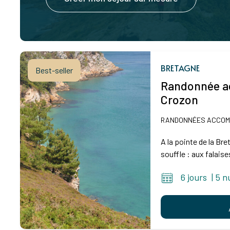
BRETAGNE
Best-seller
Randonnée ac
Crozon
RANDONNÉES ACCO
A la pointe de la Br
souffle : aux falaise
6 jours
|
5 n