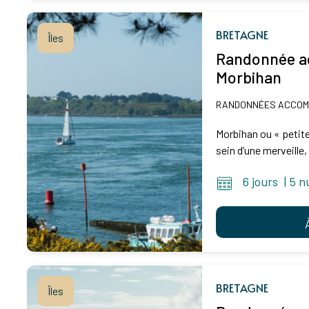
BRETAGNE
Îles
Randonnée ac
Morbihan
RANDONNÉES ACCO
Morbihan ou « petit
sein d’une merveille,
6 jours
|
5 n
BRETAGNE
Îles