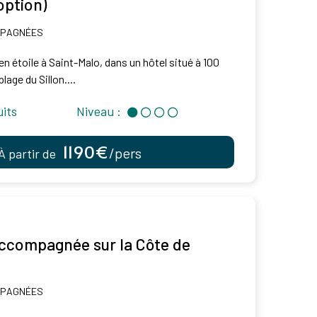
option)
MPAGNÉES
en étoile à Saint-Malo, dans un hôtel situé à 100
lage du Sillon....
uits
Niveau :
1190€
/pers
À partir de
compagnée sur la Côte de
MPAGNÉES