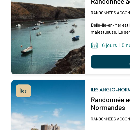
Randonnée a
RANDONNÉES ACCO
Belle-Île-en-Mer est 
majestueuse. Le sent
6 jours
|
5 n
ILES ANGLO-NOR
Îles
Randonnée ac
Normandes
RANDONNÉES ACCO