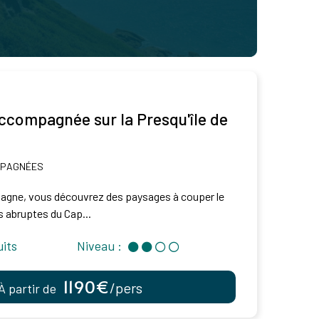
compagnée sur la Presqu'île de
MPAGNÉES
etagne, vous découvrez des paysages à couper le
s abruptes du Cap...
uits
Niveau :
1190€
/pers
À partir de