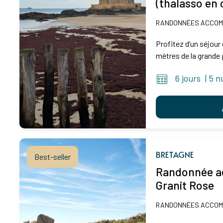
(thalasso en 
RANDONNÉES ACCO
Profitez d’un séjour 
mètres de la grande p
6 jours
|
5 n
BRETAGNE
Best-seller
Randonnée ac
Granit Rose
RANDONNÉES ACCO