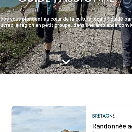
 vous plongent au cœur de la culture locale : guidé par u
uvrez la région en petit groupe, dans une ambiance conviv
BRETAGNE
Randonnée a