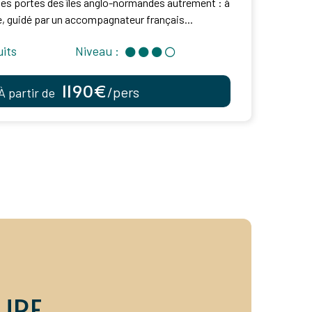
es portes des îles anglo-normandes autrement : à
e, guidé par un accompagnateur français...
uits
Niveau :
1190€
/pers
À partir de
URE