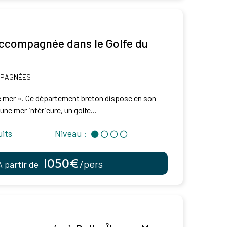
compagnée dans le Golfe du
MPAGNÉES
e mer ». Ce département breton dispose en son
 une mer intérieure, un golfe...
uits
Niveau :
1050€
/pers
À partir de