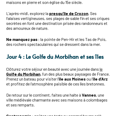
maisons en pierre et son église du 15e siècle.
L’après-midi, explorez la
presqu’île de Crozon
. Ses
falaises vertigineuses, ses plages de sable fin et ses criques
secrètes en font une destination prisée des randonneurs et
des amoureux de nature.
Ne manquez pas
: la pointe de Pen-Hir et les Tas de Pois,
des rochers spectaculaires qui se dressent dans la mer.
Jour 4 : Le Golfe du Morbihan et ses îles
Clôturez votre séjour en beauté avec une journée dans
le
Golfe du Morbihan
, l’un des plus beaux paysages de France.
Prenez un bateau pour visiter l’
île aux Moines
ou l’
île d’Arz
et profitez de l’atmosphère paisible de ces îles bretonnes.
De retour sur le continent, faites une halte à
Vannes
, une
ville médiévale charmante avec ses maisons à colombages
et ses remparts.
Gastronomie
: goûtez une tarte au caramel beurre salé