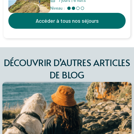
7 jours
|
6 nuits
Niveau :
Accéder à tous nos séjours
DÉCOUVRIR D’AUTRES ARTICLES
DE BLOG